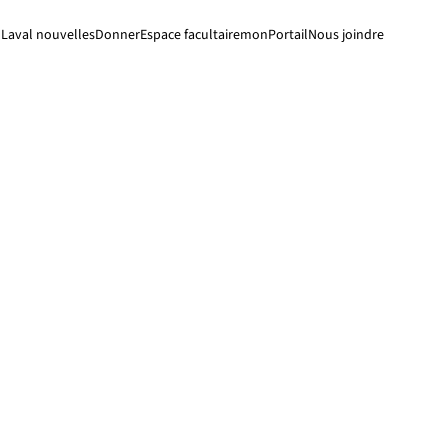
Laval nouvelles
Donner
Espace facultaire
monPortail
Nous joindre