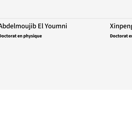
Abdelmoujib El Youmni
Xinpen
Doctorat en physique
Doctorat e