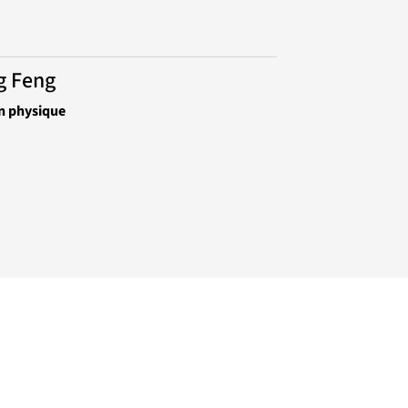
g Feng
n physique