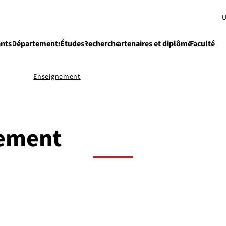
U
ants
Départements
Études
Recherche
Partenaires et diplômés
Faculté
e
Enseignement
ement